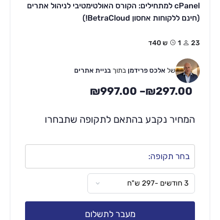
cPanel למתחילים: הקורס האולטימטיבי לניהול אתרים
(חינם ללקוחות אחסון BetraCloud!)
23
1ש 40ד
של
אלכס פרידמן
בתוך
בניית אתרים
₪
997.00
–
₪
297.00
המחיר נקבע בהתאם לתקופה שתבחרו
בחר תקופה:
מעבר לתשלום