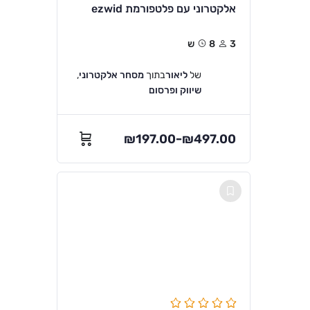
אלקטרוני עם פלטפורמת ezwid
3
8ש
של
ליאור
בתוך
מסחר אלקטרוני
,
שיווק ופרסום
₪
197.00
₪
497.00
–