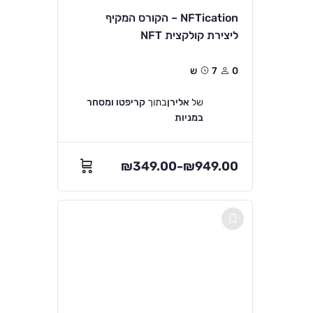
NFTication – הקורס המקיף
ליצירת קולקצית NFT
0
7ש
של
אלירן
בתוך
קריפטו ומסחר
במניות
₪
349.00
₪
949.00
–