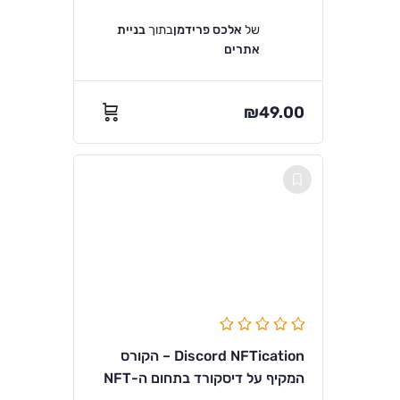
של
אלכס פרידמן
בתוך
בניית
אתרים
₪
49.00
Discord NFTication – הקורס
המקיף על דיסקורד בתחום ה-NFT