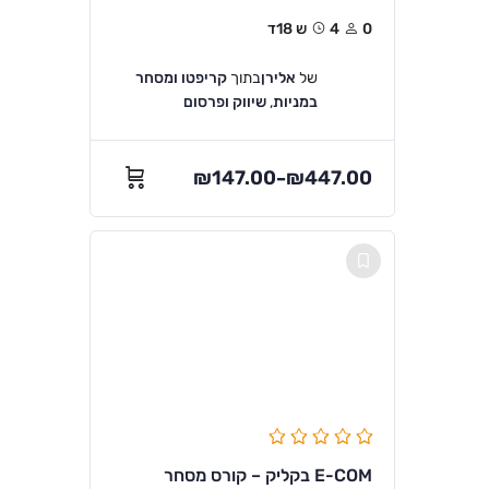
0
4ש 18ד
של
אלירן
בתוך
קריפטו ומסחר
במניות
,
שיווק ופרסום
₪
147.00
₪
447.00
–
E-COM בקליק – קורס מסחר