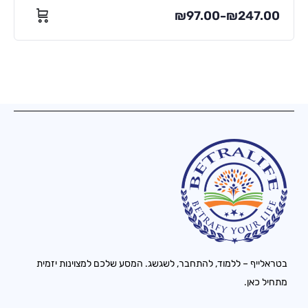
₪
97.00
₪
247.00
–
בטראלייף – ללמוד, להתחבר, לשגשג. המסע שלכם למצוינות יזמית
מתחיל כאן.