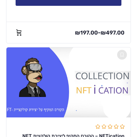
₪
197.00
₪
497.00
–
NFTication – הקורס המקיף ליצירת קולקצית NFT