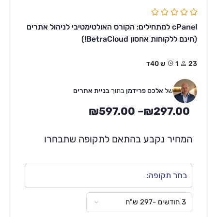
cPanel למתחילים: הקורס האולטימטיבי לניהול אתרים
(חינם ללקוחות אחסון BetraCloud!)
23
1ש 40ד
של
אלכס פרידמן
בתוך
בניית אתרים
₪
597.00
–
₪
297.00
המחיר נקבע בהתאם לתקופה שתבחרו
בחר תקופה: