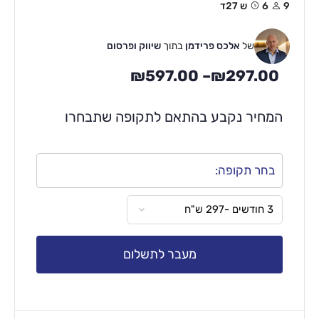
9
6ש 27ד
של
אלכס פרידמן
בתוך
שיווק ופרסום
₪
597.00
–
₪
297.00
המחיר נקבע בהתאם לתקופה שתבחרו
בחר תקופה:
מעבר לתשלום