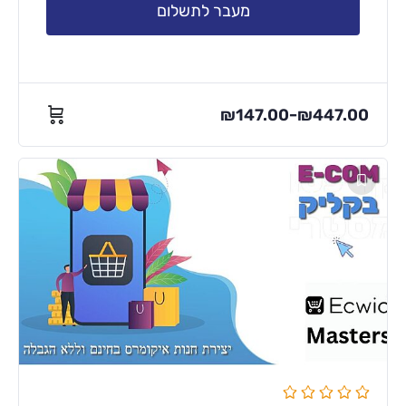
מעבר לתשלום
₪
147.00
₪
447.00
–