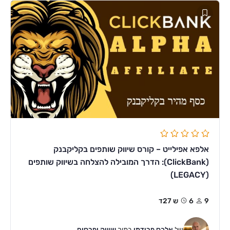
אלפא אפילייט – קורס שיווק שותפים בקליקבנק
(ClickBank): הדרך המובילה להצלחה בשיווק שותפים
(LEGACY)
9
6ש 27ד
של
אלכס פרידמן
בתוך
שיווק ופרסום