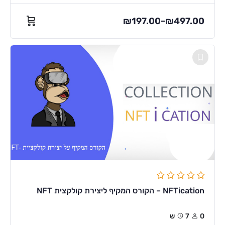
₪
197.00
₪
497.00
–
NFTication – הקורס המקיף ליצירת קולקצית NFT
0
7ש