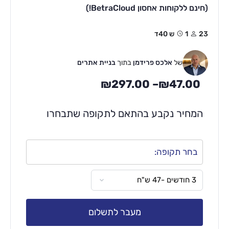
(חינם ללקוחות אחסון BetraCloud!)
23
1ש 40ד
של
אלכס פרידמן
בתוך
בניית אתרים
₪
297.00
–
₪
47.00
המחיר נקבע בהתאם לתקופה שתבחרו
בחר תקופה:
מעבר לתשלום