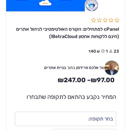
cPanel למתחילים: הקורס האולטימטיבי לניהול אתרים
(חינם ללקוחות אחסון BetraCloud!)
23
1ש 40ד
של
אלכס פרידמן
בתוך
בניית אתרים
₪
247.00
–
₪
97.00
המחיר נקבע בהתאם לתקופה שתבחרו
בחר תקופה: