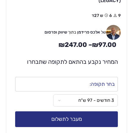
(LEGACY)
9
6ש 27ד
של
אלכס פרידמן
בתוך
שיווק ופרסום
₪
247.00
–
₪
97.00
המחיר נקבע בהתאם לתקופה שתבחרו
בחר תקופה:
מעבר לתשלום