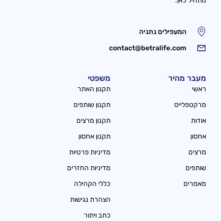
מתחיל כאן.
המעפילים נתניה
contact@betralife.com
מעבר מהיר
משפטי
ראשי
תקנון האתר
מרקטפלייס
תקנון שותפים
אודות
תקנון מרצים
אחסון
תקנון אחסון
מרצים
מדיניות פרטיות
שותפים
מדיניות החזרים
מאמרים
כללי הקהילה
הצהרת נגישות
כתב ויתור