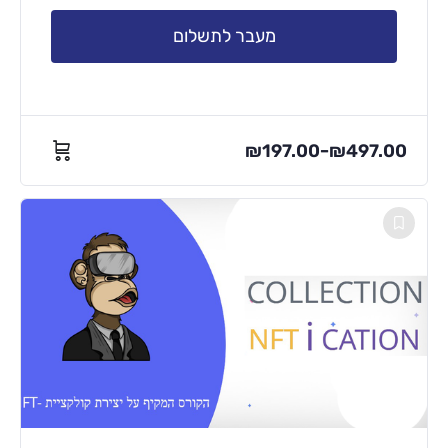
מעבר לתשלום
₪
197.00
₪
497.00
–