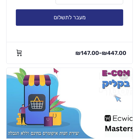
מעבר לתשלום
₪
147.00
₪
447.00
–