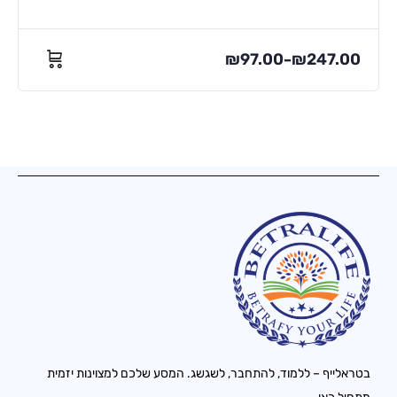
₪
97.00
₪
247.00
–
בטראלייף – ללמוד, להתחבר, לשגשג. המסע שלכם למצוינות יזמית