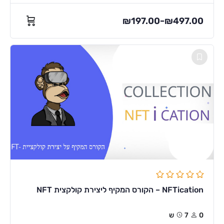
₪
197.00
₪
497.00
–
NFTication – הקורס המקיף ליצירת קולקצית NFT
0
7ש