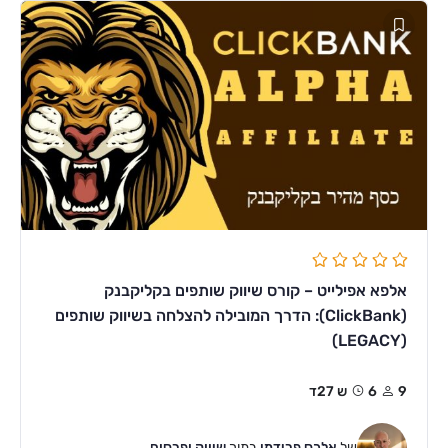
אלפא אפילייט – קורס שיווק שותפים בקליקבנק
(ClickBank): הדרך המובילה להצלחה בשיווק שותפים
(LEGACY)
9
6ש 27ד
של
אלכס פרידמן
בתוך
שיווק ופרסום