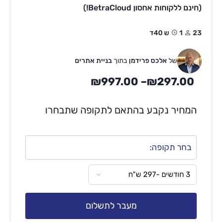
(חינם ללקוחות אחסון BetraCloud!)
23
1ש 40ד
של
אלכס פרידמן
בתוך
בניית אתרים
₪
997.00
–
₪
297.00
המחיר נקבע בהתאם לתקופה שתבחרו
בחר תקופה:
מעבר לתשלום