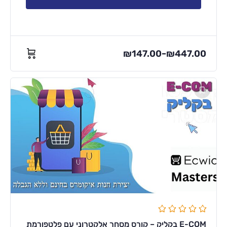
₪
147.00
₪
447.00
–
E-COM בקליק – קורס מסחר אלקטרוני עם פלטפורמת