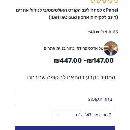
cPanel למתחילים: הקורס האולטימטיבי לניהול אתרים
(חינם ללקוחות אחסון BetraCloud!)
23
1ש 40ד
של
אלכס פרידמן
בתוך
בניית אתרים
₪
447.00
–
₪
147.00
המחיר נקבע בהתאם לתקופה שתבחרו
בחר תקופה: