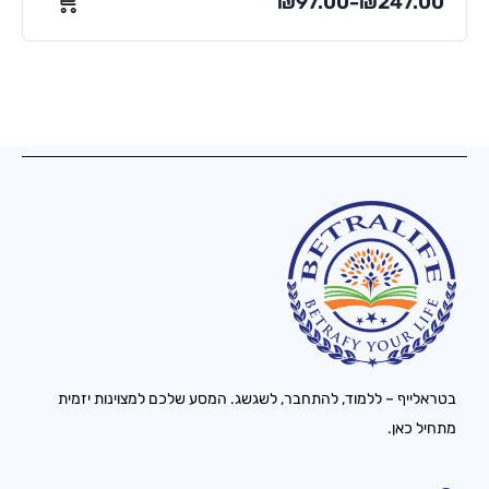
₪
97.00
₪
247.00
–
בטראלייף – ללמוד, להתחבר, לשגשג. המסע שלכם למצוינות יזמית
מתחיל כאן.