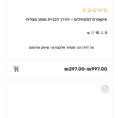
איקומרס למתחילים – הדרך לבניית מותג מצליח
0
15ש
של
דוד
בתוך
מסחר אלקטרוני
,
שיווק ופרסום
₪
297.00
₪
997.00
–