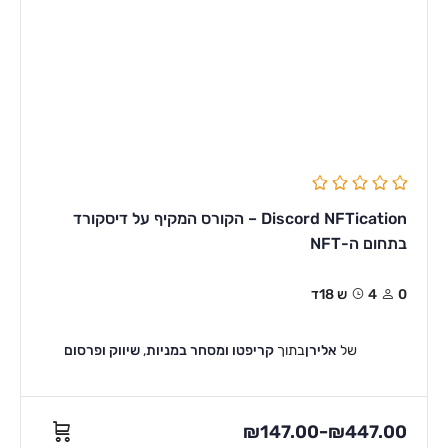
Discord NFTication – הקורס המקיף על דיסקורד
בתחום ה-NFT
0
4ש 18ד
של
אלירן
בתוך
קריפטו ומסחר במניות
,
שיווק ופרסום
₪
147.00
₪
447.00
–