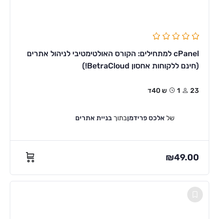
cPanel למתחילים: הקורס האולטימטיבי לניהול אתרים
(חינם ללקוחות אחסון BetraCloud!)
23
1ש 40ד
של
אלכס פרידמן
בתוך
בניית אתרים
₪
49.00