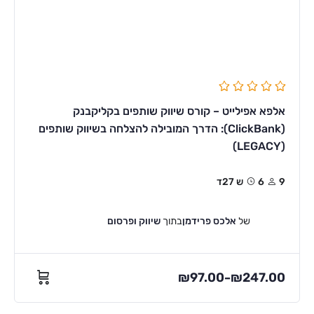
אלפא אפילייט – קורס שיווק שותפים בקליקבנק
(ClickBank): הדרך המובילה להצלחה בשיווק שותפים
(LEGACY)
9
6ש 27ד
של
אלכס פרידמן
בתוך
שיווק ופרסום
₪
97.00
₪
247.00
–