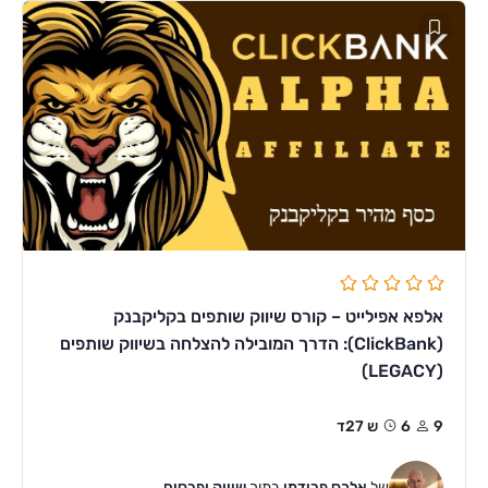
אלפא אפילייט – קורס שיווק שותפים בקליקבנק
(ClickBank): הדרך המובילה להצלחה בשיווק שותפים
(LEGACY)
9
6ש 27ד
של
אלכס פרידמן
בתוך
שיווק ופרסום