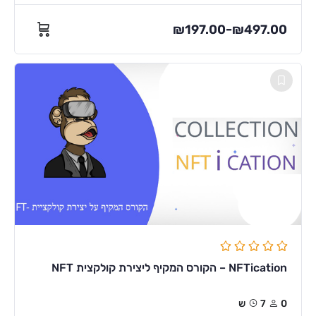
₪
197.00
₪
497.00
–
NFTication – הקורס המקיף ליצירת קולקצית NFT
0
7ש