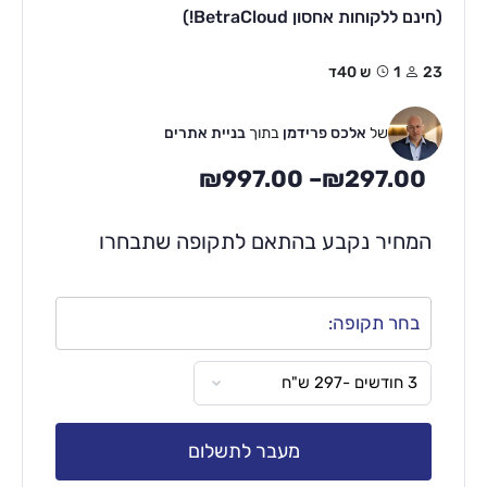
(חינם ללקוחות אחסון BetraCloud!)
23
1ש 40ד
של
אלכס פרידמן
בתוך
בניית אתרים
₪
997.00
–
₪
297.00
המחיר נקבע בהתאם לתקופה שתבחרו
בחר תקופה:
מעבר לתשלום