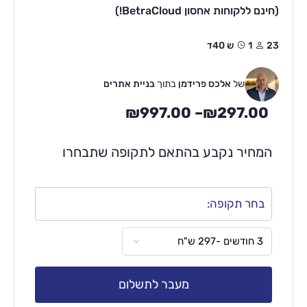
(חינם ללקוחות אחסון BetraCloud!)
23
1ש 40ד
של
אלכס פרידמן
בתוך
בניית אתרים
₪
997.00
–
₪
297.00
המחיר נקבע בהתאם לתקופה שתבחרו
בחר תקופה:
מעבר לתשלום