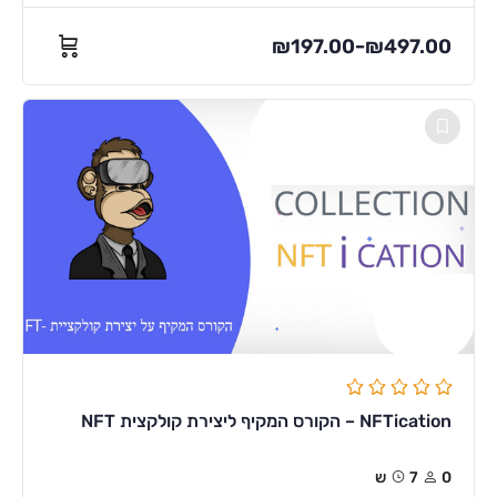
₪
197.00
₪
497.00
–
NFTication – הקורס המקיף ליצירת קולקצית NFT
0
7ש