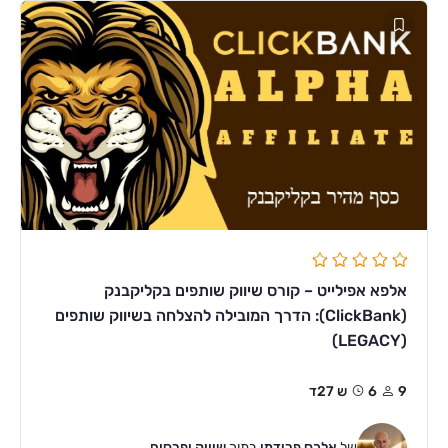
אלפא אפילייט – קורס שיווק שותפים בקליקבנק
(ClickBank): הדרך המובילה להצלחה בשיווק שותפים
(LEGACY)
9
6ש 27ד
של
אלכס פרידמן
בתוך
שיווק ופרסום