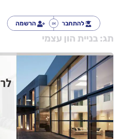
להתחבר
הרשמה
או
תג:
בניית הון עצמי