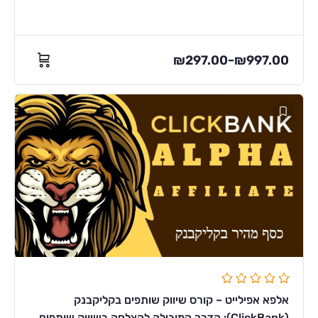
₪
297.00
₪
997.00
–
אלפא אפילייט – קורס שיווק שותפים בקליקבנק
(ClickBank): הדרך המובילה להצלחה בשיווק שותפים