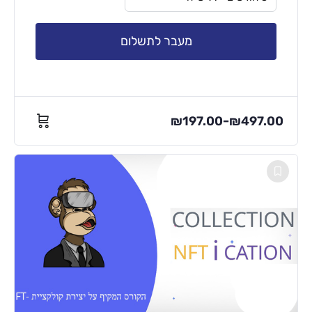
מעבר לתשלום
₪
197.00
₪
497.00
–