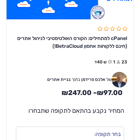
cPanel למתחילים: הקורס האולטימטיבי לניהול אתרים
(חינם ללקוחות אחסון BetraCloud!)
23
1ש 40ד
של
אלכס פרידמן
בתוך
בניית אתרים
₪
247.00
–
₪
97.00
המחיר נקבע בהתאם לתקופה שתבחרו
בחר תקופה: