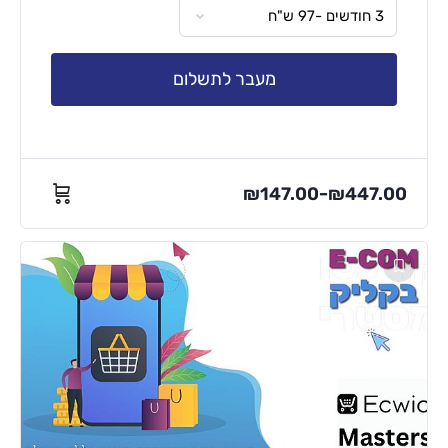
מעבר לתשלום
₪
147.00
₪
447.00
–