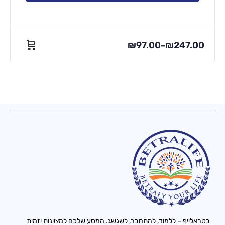
₪
97.00
₪
247.00
–
בטראלייף – ללמוד, להתחבר, לשגשג. המסע שלכם למצוינות יזמית