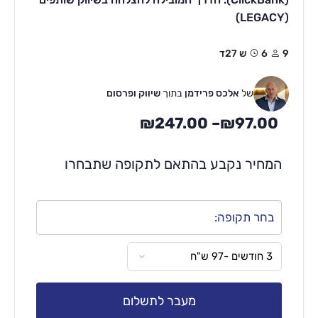
(LEGACY)
9
6ש 27ד
של
אלכס פרידמן
בתוך
שיווק ופרסום
₪
247.00
–
₪
97.00
המחיר נקבע בהתאם לתקופה שתבחרו
בחר תקופה:
מעבר לתשלום