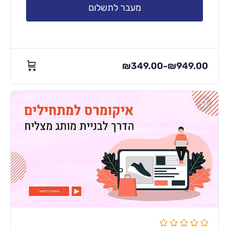
מעבר לתשלום
₪
349.00
₪
949.00
–