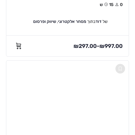
0
15ש
של
דוד
בתוך
מסחר אלקטרוני
,
שיווק ופרסום
₪
297.00
₪
997.00
–