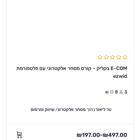
E-COM בקליק – קורס מסחר אלקטרוני עם פלטפורמת
ezwid
3
8ש
של
ליאור
בתוך
מסחר אלקטרוני
,
שיווק ופרסום
₪
197.00
₪
497.00
–