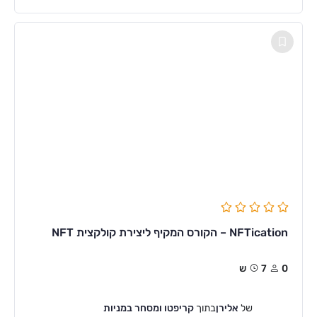
NFTication – הקורס המקיף ליצירת קולקצית NFT
0
7ש
של
אלירן
בתוך
קריפטו ומסחר במניות