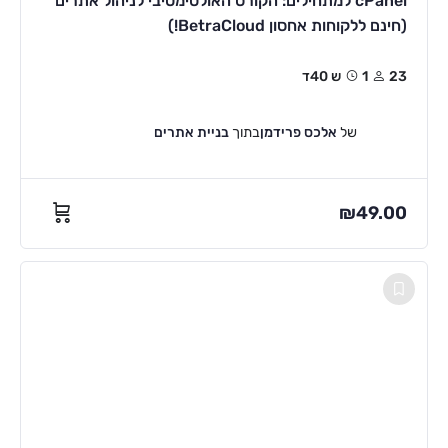
cPanel למתחילים: הקורס האולטימטיבי לניהול אתרים
(חינם ללקוחות אחסון BetraCloud!)
23
1ש 40ד
של
אלכס פרידמן
בתוך
בניית אתרים
₪
49.00