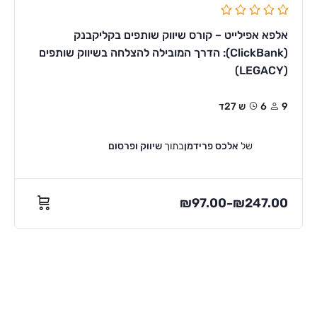
אלפא אפילייט – קורס שיווק שותפים בקליקבנק
(ClickBank): הדרך המובילה להצלחה בשיווק שותפים
(LEGACY)
9
6ש 27ד
של
אלכס פרידמן
בתוך
שיווק ופרסום
₪
97.00
₪
247.00
–