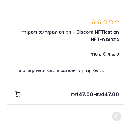
Discord NFTication – הקורס המקיף על דיסקורד
בתחום ה-NFT
0
4ש 18ד
של
אלירן
בתוך
קריפטו ומסחר במניות
,
שיווק ופרסום
₪
147.00
₪
447.00
–