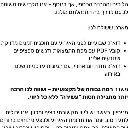
הלידים וההחזר הכספי, אך בנוסף – אנו מקדישים תשומת
לב גם לדרך בה התנהלתם מולנו.
מארגן ששולח לנו:
דוא"ל שבועיים לפני האירוע עם תוכנית זמנים מדויקת
קובץ PDF עם מפת התמצאות ודגשים ספציפיים
שנוגעים אלינו
דוא"ל תודה יום אחרי, עם תמונות עדכניות שלנו
באירוע
משדר
רמה גבוהה של מקצועיות – ושווה לנו הרבה
יותר מחבילת חסות "עשירה" ללא כל ליווי.
מניסיון, כאשר יש ליווי תקשורתי רציף ומכוון, אנו יכולים
לתעד טוב יותר את תרומת האירוע ולבצע ניתוחים ברורים
של התועלת. כך אתם עוזרים לנו – והסיכוי שנחזור שוב?