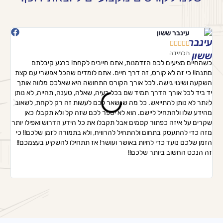
עינבר ששון





תלמידה
כשהחיים מציעים לכם הזדמנות, אתם חייבים לקחת! כרגע קיבלתם
מתנה!! כי זה לא קורס, זה דרך חיים. אתם לומדים שהכל אפשרי עם קצת
שאתם
השקעה ושינוי גישה. לכל אורך הקורס התחושה היא שאלכס מלווה אותך
הזמן
יד ביד לכל אורך הדרך תמיד שם בכל בעיה, שאלה, טענה, תהייה, לא נותן
כל ס
לוותר לא נותן להתייאש. כל מה שנשאר לכם לעשות זה רק לקחת, לשאוב
המטר
מהידע שלו ולהתחיל ליישם. הוא לא יספר לכם שזה קל ולא תקבלו כאן
בשבי
שקרים על איזה כפתור קסמים אבל תקבלו את כל הידע הדרוש ואפילו יותר
מהשל
מזה כדי להתעסק בתחום ולהתחיל להרוויח, ולא בתמורה לזמן שלכם!! כי
היחי
הזמן שלכם נועד כדי לחיות באושר ועושר! אז תתחילו להשקיע בעצמכם!!
זה הנכס החשוב ביותר שלכם!!