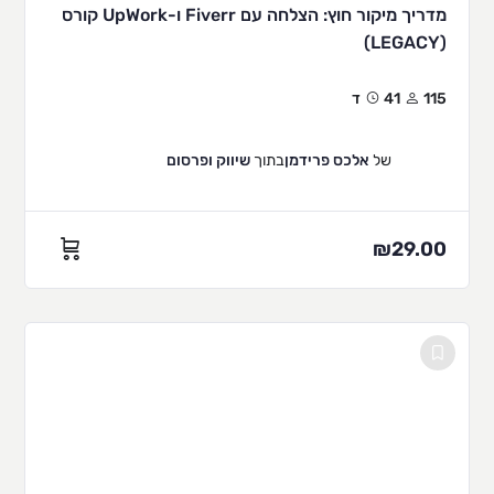
מדריך מיקור חוץ: הצלחה עם Fiverr ו-UpWork קורס
(LEGACY)
115
41ד
של
אלכס פרידמן
בתוך
שיווק ופרסום
₪
29.00