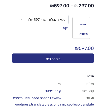
₪
597.00
–
₪
297.00
בחירת
נקה
תקופה
₪
597.00
הוספה לסל
מפרט
מק"ט:
לא
קטגוריה:
קורס דיגיטלי
תגיות:
ewww וורדפרס
,
liteSpeed וורדפרס
,
loco translate
,
seo בוורדפרס
,
translatepress
,
wordpress
,