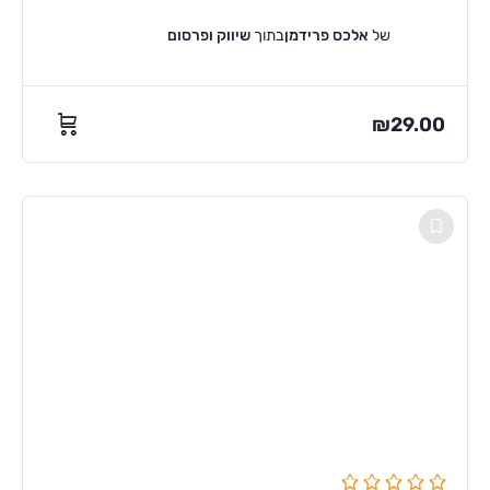
של
אלכס פרידמן
בתוך
שיווק ופרסום
₪
29.00