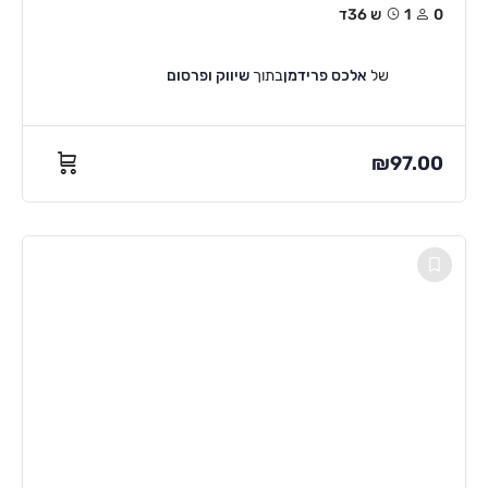
0
1ש 36ד
של
אלכס פרידמן
בתוך
שיווק ופרסום
₪
97.00