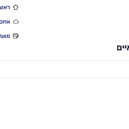
ראשי
אחסו
מאמר
ים