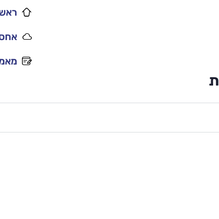
ראשי
אחסו
מאמר
ת