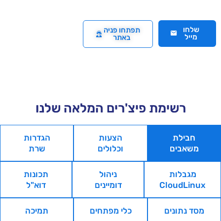
שלחו
תפתחו פניה
מייל
באתר
רשימת פיצ'רים המלאה שלנו
חבילת
הצעות
הגדרות
משאבים
וכלולים
שרת
מגבלות
ניהול
תכונות
CloudLinux
דומיינים
דוא"ל
מסד נתונים
כלי מפתחים
תמיכה